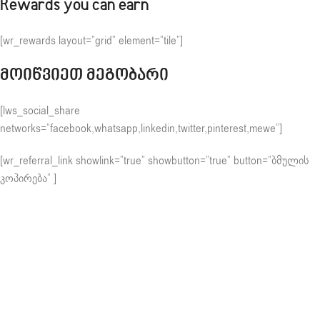
Rewards you can earn
[wr_rewards layout=”grid” element=”tile”]
მოიწვიეთ მეგობარი
[lws_social_share
networks=”facebook,whatsapp,linkedin,twitter,pinterest,mewe”]
[wr_referral_link showlink=”true” showbutton=”true” button=”ბმულის
კოპირება” ]