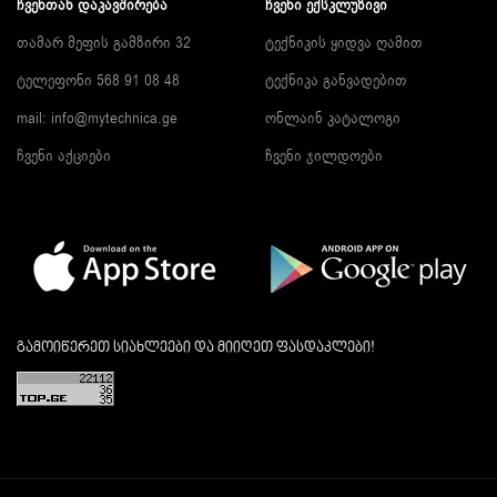
ᲩᲕᲔᲜᲗᲐᲜ ᲓᲐᲙᲐᲕᲨᲘᲠᲔᲑᲐ
ᲩᲕᲔᲜᲘ ᲔᲥᲡᲙᲚᲣᲖᲘᲕᲘ
თამარ მეფის გამზირი 32
ტექნიკის ყიდვა ღამით
ტელეფონი 568 91 08 48
ტექნიკა განვადებით
mail: info@mytechnica.ge
ონლაინ კატალოგი
ჩვენი აქციები
ჩვენი ჯილდოები
გამოიწერეთ სიახლეები და მიიღეთ ფასდაკლები!