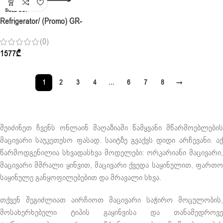
SOLD OUT
Refrigerator/ (Promo) GR-
B459FQFW.AEPQMER-Bottom
(0)
Freezer, 68.2x186x59.5, Smart
1577
₾
Inverter,No Frost, 321L, A++,
1
2
3
4
…
6
7
8
→
შეიძინეთ ჩვენს ონლაინ მაღაზიაში წამყვანი მწარმოებლების
მაცივარი საუკეთესო ფასად. საიტზე გვაქვს დიდი არჩევანი. აქ
წარმოდგენილია სხვადასხვა მოდელები: ორკარიანი მაცივარი,
მაცივარი მშრალი ყინვით, მაცივარი ქვედა საყინულით, ფართო
საყინულე განყოფილებებით და მრავალი სხვა.
თქვენ შეგიძლიათ აირჩიოთ მაცივარი საჭირო მოცულობის,
მოსახერხებელი ტიპის გაყინვისა და თანამედროვე