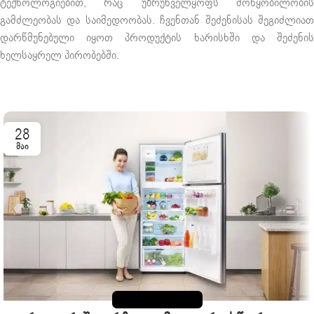
ტექნოლოგიებით, რაც უზრუნველყოფს მოწყობილობის
გამძლეობას და საიმედოობას. ჩვენთან შეძენისას შეგიძლიათ
დარწმუნებული იყოთ პროდუქტის ხარისხში და შეძენის
ხელსაყრელ პირობებში.
28
ᲛᲐᲘ
ᲡᲐᲛᲖᲐᲠᲔᲣᲚᲝᲡ ᲢᲔᲥᲜᲘᲙᲐ