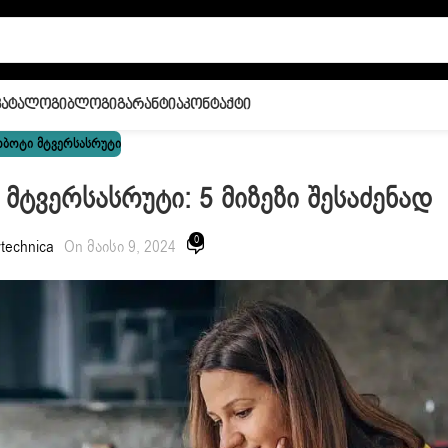
Კატალოგი
Ბლოგი
Გარანტია
Კონტაქტი
ᲑᲝᲢᲘ ᲛᲢᲕᲔᲠᲡᲐᲡᲠᲣᲢᲘ
ტვერსასრუტი: 5 Მიზეზი Შესაძენად
0
technica
On მაისი 9, 2024