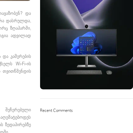
ავაზობენ? და
ირა დასრულდა,
ორც ზღაპარში,
ოგია ადვილად
 და კამერების
ელს Wi-Fi-ის
ს თვითწმენდის
ON SALE
HP Envy 34
 შეჩერებული
Recent Comments
 აღემატებოდეს
To Shop
ს ზედაპირებზე
ოში.