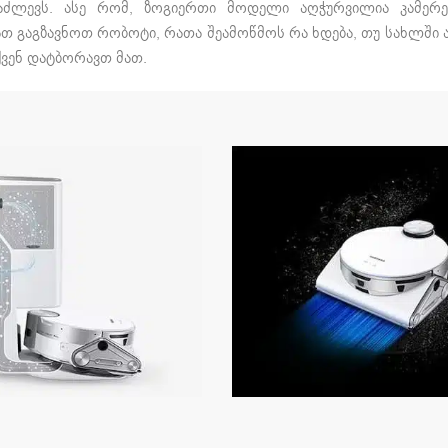
აძლევს. ასე რომ, ზოგიერთი მოდელი აღჭურვილია კამერ
თ გაგზავნოთ რობოტი, რათა შეამოწმოს რა ხდება, თუ სახლში ა
თქვენ დატბორავთ მათ.