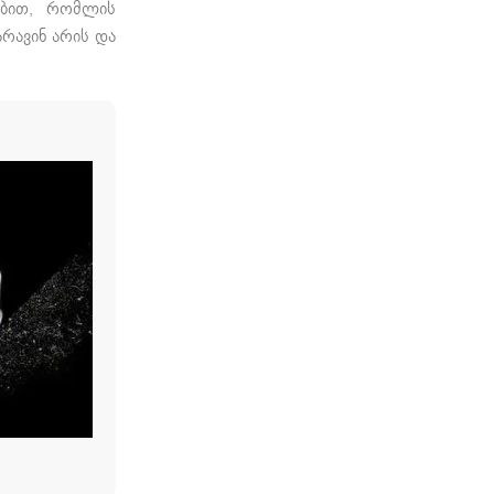
ებით, რომლის
რავინ არის და