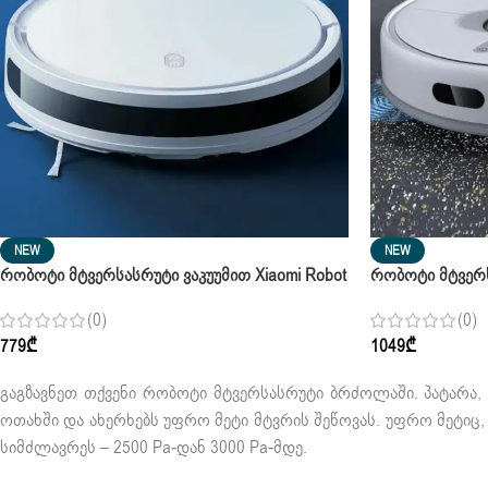
NEW
NEW
Რობოტი Მტვერსასრუტი Ვაკუუმით Xiaomi Robot
Რობოტი Მტვერს
Vacuum S10 White Pearl
Vacuum S10+ Po
(0)
(0)
779
₾
1049
₾
გაგზავნეთ თქვენი რობოტი მტვერსასრუტი ბრძოლაში. პატარა, 
ოთახში და ახერხებს უფრო მეტი მტვრის შეწოვას. უფრო მეტი
სიმძლავრეს – 2500 Pa-დან 3000 Pa-მდე.