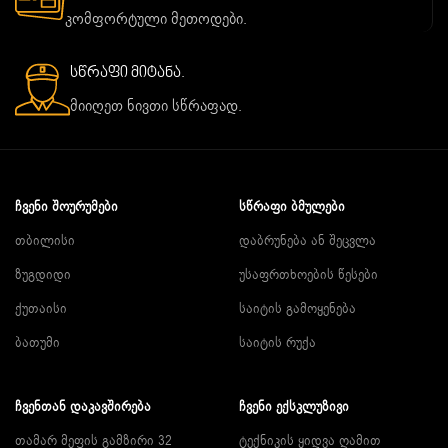
კომფორტული მეთოდები.
სწრაფი მიტანა.
მიიღეთ ნივთი სწრაფად.
ᲩᲕᲔᲜᲘ ᲨᲝᲣᲠᲣᲛᲔᲑᲘ
ᲡᲬᲠᲐᲤᲘ ᲑᲛᲣᲚᲔᲑᲘ
თბილისი
დაბრუნება ან შეცვლა
ზუგდიდი
უსაფრთხოების წესები
ქუთაისი
საიტის გამოყენება
ბათუმი
საიტის რუქა
ᲩᲕᲔᲜᲗᲐᲜ ᲓᲐᲙᲐᲕᲨᲘᲠᲔᲑᲐ
ᲩᲕᲔᲜᲘ ᲔᲥᲡᲙᲚᲣᲖᲘᲕᲘ
თამარ მეფის გამზირი 32
ტექნიკის ყიდვა ღამით