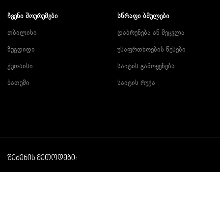
ᲩᲕᲔᲜᲘ ᲨᲝᲣᲠᲣᲛᲔᲑᲘ
ᲡᲬᲠᲐᲤᲘ ᲑᲛᲣᲚᲔᲑᲘ
თბილისი
დაბრუნება ან შეცვლა
ზუგდიდი
უსაფრთხოების წესები
ქუთაისი
საიტის გამოყენება
ბათუმი
საიტის რუქა
შეძენის მეთოდები:
COPYRIGH