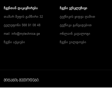
ᲩᲕᲔᲜᲗᲐᲜ ᲓᲐᲙᲐᲕᲨᲘᲠᲔᲑᲐ
ᲩᲕᲔᲜᲘ ᲔᲥᲡᲙᲚᲣᲖᲘᲕᲘ
თამარ მეფის გამზირი 32
ტექნიკის ყიდვა ღამით
ტელეფონი 568 91 08 48
ტექნიკა განვადებით
mail: info@mytechnica.ge
ონლაინ კატალოგი
ჩვენი აქციები
ჩვენი ჯილდოები
მიტანის მეთოდები:
TS © COPY CREATED BY MYTECHNICA.GE 2015-2026 ALL RIGHT