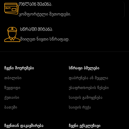
ონლაინ შეძენა.
კომფორტული მეთოდები.
სწრაფი მიტანა.
მიიღეთ ნივთი სწრაფად.
ᲩᲕᲔᲜᲘ ᲨᲝᲣᲠᲣᲛᲔᲑᲘ
ᲡᲬᲠᲐᲤᲘ ᲑᲛᲣᲚᲔᲑᲘ
თბილისი
დაბრუნება ან შეცვლა
ზუგდიდი
უსაფრთხოების წესები
ქუთაისი
საიტის გამოყენება
ბათუმი
საიტის რუქა
ᲩᲕᲔᲜᲗᲐᲜ ᲓᲐᲙᲐᲕᲨᲘᲠᲔᲑᲐ
ᲩᲕᲔᲜᲘ ᲔᲥᲡᲙᲚᲣᲖᲘᲕᲘ