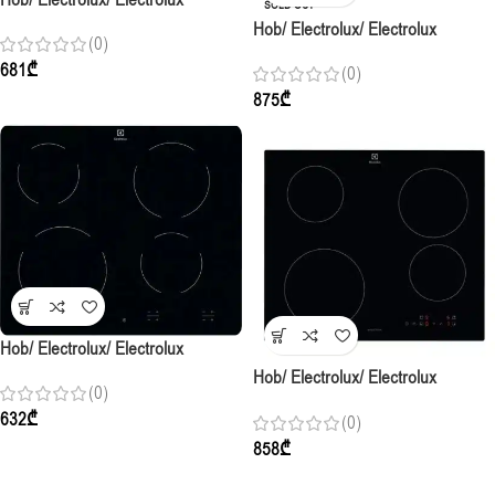
Hob/ Electrolux/ Electrolux
SOLD OUT
EGS6436SX / 4Gas / 60cm /
Hob/ Electrolux/ Electrolux
(0)
Stainless Steel
EGT6242NVK / 4Gas / 60cm /
681
₾
(0)
Black Glass
875
₾
Hob/ Electrolux/ Electrolux
EHF6240IOK / 4Electric / 60cm /
Hob/ Electrolux/ Electrolux
(0)
Black Glass
EIB60420CK / Induction / 60cm /
632
₾
(0)
Black Glass
858
₾