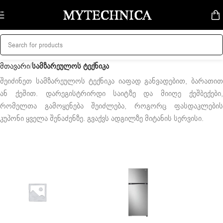
Skip to navigation
Skip to main content
მთავარი
/
სამზარეულოს ტექნიკა
შეიძინეთ სამზარეულოს ტექნიკა იაფად განვადებით, ბარათით
ან ქეშით. დარეგისტრირდი საიტზე და მიიღე ქეშბექები,
რომელთა გამოყენება შეიძლება, როგორც ფასდაკლების
კუპონი ყველა შენაძენზე. გვაქვს ადგილზე მიტანის სერვისი.