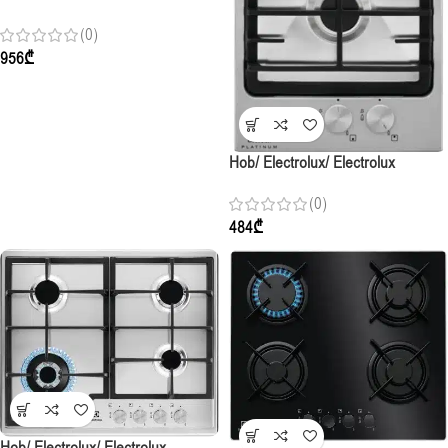
EGE6182NOK / 3Gas+1Electric /
(0)
60cm / Black Glass
956
₾
Hob/ Electrolux/ Electrolux
EGG3322NVX / Gas-Domino /
(0)
30cm / Stainless Steel
484
₾