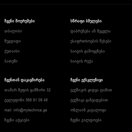
ᲩᲕᲔᲜᲘ ᲨᲝᲣᲠᲣᲛᲔᲑᲘ
ᲡᲬᲠᲐᲤᲘ ᲑᲛᲣᲚᲔᲑᲘ
თბილისი
დაბრუნება ან შეცვლა
ზუგდიდი
უსაფრთხოების წესები
ქუთაისი
საიტის გამოყენება
ბათუმი
საიტის რუქა
ᲩᲕᲔᲜᲗᲐᲜ ᲓᲐᲙᲐᲕᲨᲘᲠᲔᲑᲐ
ᲩᲕᲔᲜᲘ ᲔᲥᲡᲙᲚᲣᲖᲘᲕᲘ
თამარ მეფის გამზირი 32
ტექნიკის ყიდვა ღამით
ტელეფონი 568 91 08 48
ტექნიკა განვადებით
mail: info@mytechnica.ge
ონლაინ კატალოგი
ჩვენი აქციები
ჩვენი ჯილდოები