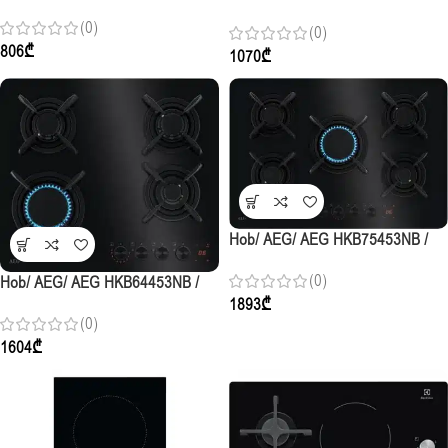
4Gas/ 60cm / Stainless Steel
4Gas / 60cm / Black Glass
(0)
(0)
806
₾
1070
₾
Hob/ AEG/ AEG HKB75453NB /
5Gas / 75cm / Black Glass
(0)
Hob/ AEG/ AEG HKB64453NB /
1893
₾
4Gas / 60cm / Black Glass
(0)
1604
₾