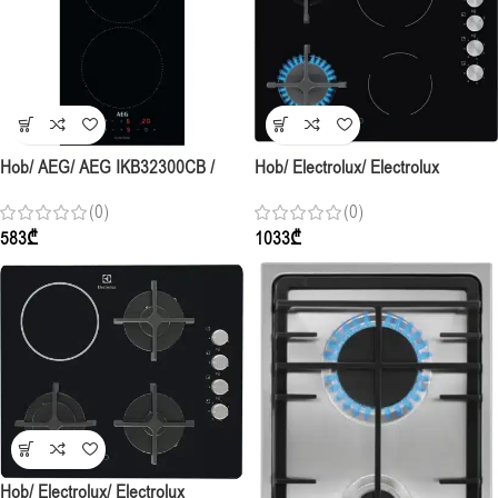
Hob/ AEG/ AEG IKB32300CB /
Hob/ Electrolux/ Electrolux
Induction-Domino / 30cm / Black
EGE6172NOK / 2Gas+2Electric /
(0)
(0)
Glass
60cm / Black Glass
583
₾
1033
₾
Hob/ Electrolux/ Electrolux