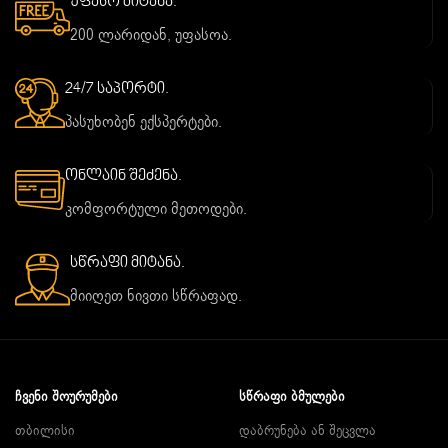
უფასო მიტანა.
200 ლარიდან, უფასოა.
24/7 საპორტი.
პასუხობენ ექსპერტები.
ონლაინ შეძენა.
კომფორტული მეთოდები.
სწრაფი მიტანა.
მიიღეთ ნივთი სწრაფად.
ᲩᲕᲔᲜᲘ ᲨᲝᲣᲠᲣᲛᲔᲑᲘ
ᲡᲬᲠᲐᲤᲘ ᲑᲛᲣᲚᲔᲑᲘ
თბილისი
დაბრუნება ან შეცვლა