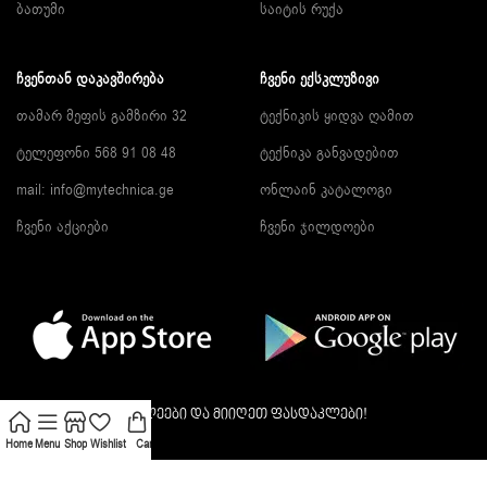
ბათუმი
საიტის რუქა
ᲩᲕᲔᲜᲗᲐᲜ ᲓᲐᲙᲐᲕᲨᲘᲠᲔᲑᲐ
ᲩᲕᲔᲜᲘ ᲔᲥᲡᲙᲚᲣᲖᲘᲕᲘ
თამარ მეფის გამზირი 32
ტექნიკის ყიდვა ღამით
ტელეფონი 568 91 08 48
ტექნიკა განვადებით
mail: info@mytechnica.ge
ონლაინ კატალოგი
ჩვენი აქციები
ჩვენი ჯილდოები
გამოიწერეთ სიახლეები და მიიღეთ ფასდაკლები!
Home
Menu
Shop
Wishlist
Cart