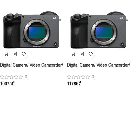
Digital Camera/ Video Camcorder/
Digital Camera/ Video Camcorder/
Sony FX2 + XLR Handle Unit
Sony FX2 Body
(0)
(0)
10075
₾
11786
₾