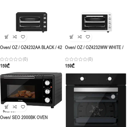
Oven/ OZ / OZ4232AA BLACK / 42
Oven/ OZ / OZ4232WW WHITE /
Lt, Midi Oven / 1 Square Tray + 1
42 Lt, Midi Oven / 1 Square Tray +
(0)
(0)
Round Tray + Wire Grid
1 Round Tray + Wire Grid
159
₾
159
₾
SOLD OUT
Oven/ SEO 2000BK OVEN