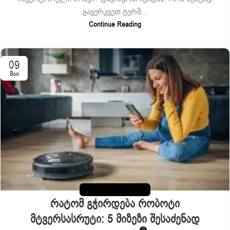
გავერკვეთ ტერმ...
Continue Reading
09
ᲛᲐᲘ
ᲠᲝᲑᲝᲢᲘ ᲛᲢᲕᲔᲠᲡᲐᲡᲠᲣᲢᲘ
Რატომ Გჭირდება Რობოტი
Მტვერსასრუტი: 5 Მიზეზი Შესაძენად
0