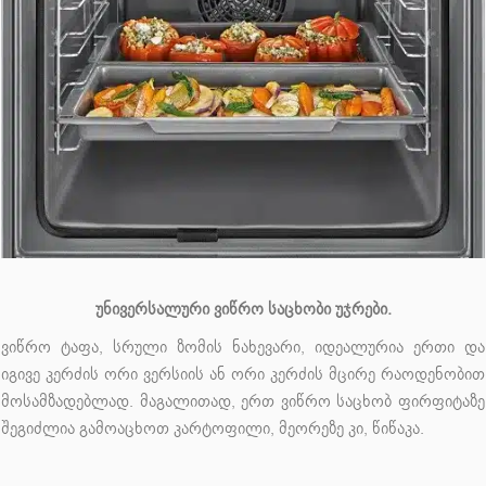
უნივერსალური ვიწრო საცხობი უჯრები.
ვიწრო ტაფა, სრული ზომის ნახევარი, იდეალურია ერთი და
იგივე კერძის ორი ვერსიის ან ორი კერძის მცირე რაოდენობით
მოსამზადებლად. მაგალითად, ერთ ვიწრო საცხობ ფირფიტაზე
შეგიძლია გამოაცხოთ კარტოფილი, მეორეზე კი, წიწაკა.