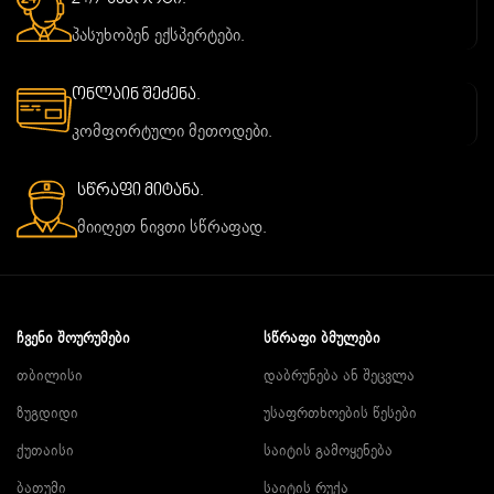
პასუხობენ ექსპერტები.
ონლაინ შეძენა.
კომფორტული მეთოდები.
სწრაფი მიტანა.
მიიღეთ ნივთი სწრაფად.
ᲩᲕᲔᲜᲘ ᲨᲝᲣᲠᲣᲛᲔᲑᲘ
ᲡᲬᲠᲐᲤᲘ ᲑᲛᲣᲚᲔᲑᲘ
თბილისი
დაბრუნება ან შეცვლა
ზუგდიდი
უსაფრთხოების წესები
ქუთაისი
საიტის გამოყენება
ბათუმი
საიტის რუქა