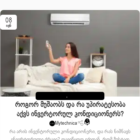
08
ᲘᲕᲜ
ᲡᲐᲝᲯᲐᲮᲝ ᲢᲔᲥᲜᲘᲙᲐ
,
ᲙᲚᲘᲛᲐᲢᲣᲠᲘ ᲢᲔᲥᲜᲘᲙᲐ
Როგორ Მუშაობს Და Რა Უპირატესობა
Აქვს Ინვერტორულ Კონდიციონერს?
0
Mytechnica
რა არის ინვენტორული კონდიციონერი, და რას ნიშნავს
ინვერტორული ძრავი? დავიწყოთ იქიდან, რომ ზუსტად