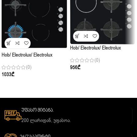
Hob/ Electrolux/ Electrolux
EGE6182NOK / 3Gas+1Electric /
Hob/ Electrolux/ Electrolux
(0)
60cm / Black Glass
EGE6172NOK / 2Gas+2Electric /
(0)
956
₾
60cm / Black Glass
1033
₾
უფასო მიტანა.
200 ლარიდან, უფასოა.