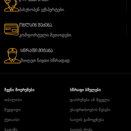
24/7 საპორტი.
პასუხობენ ექსპერტები.
ონლაინ შეძენა.
კომფორტული მეთოდები.
სწრაფი მიტანა.
მიიღეთ ნივთი სწრაფად.
ᲩᲕᲔᲜᲘ ᲨᲝᲣᲠᲣᲛᲔᲑᲘ
ᲡᲬᲠᲐᲤᲘ ᲑᲛᲣᲚᲔᲑᲘ
თბილისი
დაბრუნება ან შეცვლა
ზუგდიდი
უსაფრთხოების წესები
ქუთაისი
საიტის გამოყენება
ბათუმი
საიტის რუქა