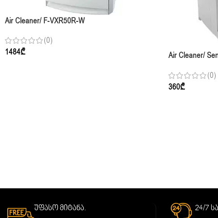
Air Cleaner/ F-VXR50R-W
(0)
1484
₾
Air Cleaner/ Se
Cleaning Speeds
(0)
Noise Level: 55
360
₾
Input: 60W, Dim
უფასო მიტანა.
24/7 