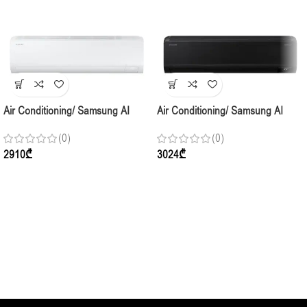
Air Conditioning/ Samsung AI
Air Conditioning/ Samsung AI
Inverter AR50F24C1DHNER
WindFree AR18CXFCABT Indoor,
(0)
(0)
Indoor,(70-80m2) White
(50-60m2) Inverter, Black
2910
₾
3024
₾