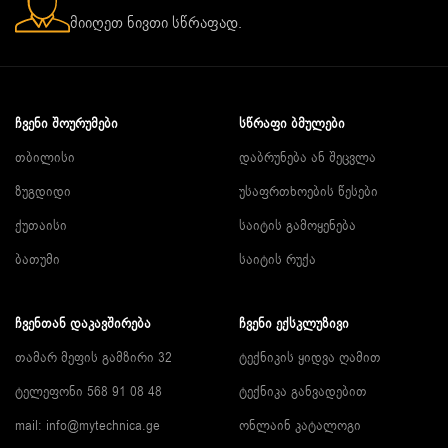
მიიღეთ ნივთი სწრაფად.
ᲩᲕᲔᲜᲘ ᲨᲝᲣᲠᲣᲛᲔᲑᲘ
ᲡᲬᲠᲐᲤᲘ ᲑᲛᲣᲚᲔᲑᲘ
თბილისი
დაბრუნება ან შეცვლა
ზუგდიდი
უსაფრთხოების წესები
ქუთაისი
საიტის გამოყენება
ბათუმი
საიტის რუქა
ᲩᲕᲔᲜᲗᲐᲜ ᲓᲐᲙᲐᲕᲨᲘᲠᲔᲑᲐ
ᲩᲕᲔᲜᲘ ᲔᲥᲡᲙᲚᲣᲖᲘᲕᲘ
თამარ მეფის გამზირი 32
ტექნიკის ყიდვა ღამით
ტელეფონი 568 91 08 48
ტექნიკა განვადებით
mail: info@mytechnica.ge
ონლაინ კატალოგი