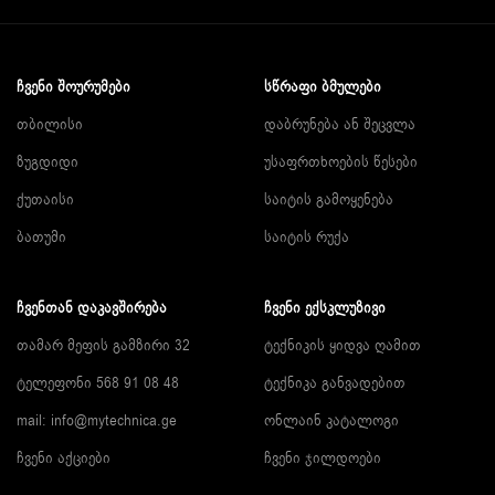
ᲩᲕᲔᲜᲘ ᲨᲝᲣᲠᲣᲛᲔᲑᲘ
ᲡᲬᲠᲐᲤᲘ ᲑᲛᲣᲚᲔᲑᲘ
თბილისი
დაბრუნება ან შეცვლა
ზუგდიდი
უსაფრთხოების წესები
ქუთაისი
საიტის გამოყენება
ბათუმი
საიტის რუქა
ᲩᲕᲔᲜᲗᲐᲜ ᲓᲐᲙᲐᲕᲨᲘᲠᲔᲑᲐ
ᲩᲕᲔᲜᲘ ᲔᲥᲡᲙᲚᲣᲖᲘᲕᲘ
თამარ მეფის გამზირი 32
ტექნიკის ყიდვა ღამით
ტელეფონი 568 91 08 48
ტექნიკა განვადებით
mail: info@mytechnica.ge
ონლაინ კატალოგი
ჩვენი აქციები
ჩვენი ჯილდოები