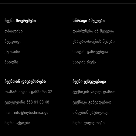
ᲩᲕᲔᲜᲘ ᲨᲝᲣᲠᲣᲛᲔᲑᲘ
ᲡᲬᲠᲐᲤᲘ ᲑᲛᲣᲚᲔᲑᲘ
თბილისი
დაბრუნება ან შეცვლა
ზუგდიდი
უსაფრთხოების წესები
ქუთაისი
საიტის გამოყენება
ბათუმი
საიტის რუქა
ᲩᲕᲔᲜᲗᲐᲜ ᲓᲐᲙᲐᲕᲨᲘᲠᲔᲑᲐ
ᲩᲕᲔᲜᲘ ᲔᲥᲡᲙᲚᲣᲖᲘᲕᲘ
თამარ მეფის გამზირი 32
ტექნიკის ყიდვა ღამით
ტელეფონი 568 91 08 48
ტექნიკა განვადებით
mail: info@mytechnica.ge
ონლაინ კატალოგი
ჩვენი აქციები
ჩვენი ჯილდოები