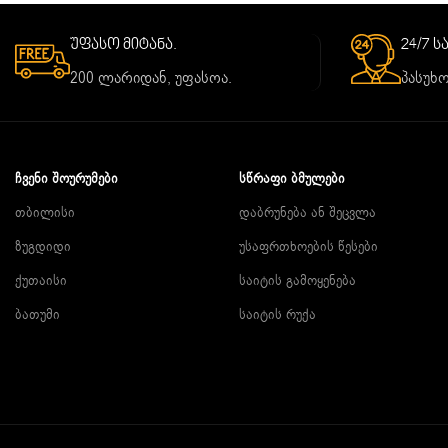
უფასო მიტანა.
24/7 
200 ლარიდან, უფასოა.
პასუხო
ᲩᲕᲔᲜᲘ ᲨᲝᲣᲠᲣᲛᲔᲑᲘ
ᲡᲬᲠᲐᲤᲘ ᲑᲛᲣᲚᲔᲑᲘ
თბილისი
დაბრუნება ან შეცვლა
ზუგდიდი
უსაფრთხოების წესები
ქუთაისი
საიტის გამოყენება
ბათუმი
საიტის რუქა