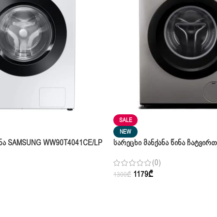
SALE
NEW
ანა SAMSUNG WW90T4041CE/LP
Სარეცხი Მანქანა Წინა Ჩატვირთ
გ
MFN03W70/S Silver 7კგ
(0)
1179
₾
1300
₾