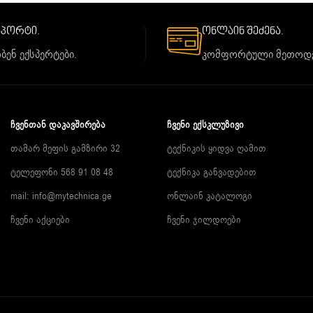
საპორტი.
ონლაინ შეძენა.
ბენ ექსპერტები.
კომფორტული მეთოდე
ᲩᲕᲔᲜᲗᲐᲜ ᲓᲐᲙᲐᲕᲨᲘᲠᲔᲑᲐ
ᲩᲕᲔᲜᲘ ᲔᲥᲡᲙᲚᲣᲖᲘᲕᲘ
თამარ მეფის გამზირი 32
ტექნიკის ყიდვა ღამით
ტელეფონი 568 91 08 48
ტექნიკა განვადებით
mail: info@mytechnica.ge
ონლაინ კატალოგი
ჩვენი აქციები
ჩვენი ჯილდოები