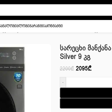
Კატალოგი
Ბლოგი
Გარანტია
Კონტაქტი
რეცხი მანქანა საშრობით Midea MF200D80WB/T Silver 9 კგ
Სარეცხი Მანქან
Silver 9 Კგ
2095
₾
2200
₾
-