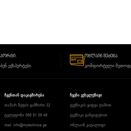
საპორტი.
ონლაინ შეძენა.
ბენ ექსპერტები.
კომფორტული მეთოდე
ᲩᲕᲔᲜᲗᲐᲜ ᲓᲐᲙᲐᲕᲨᲘᲠᲔᲑᲐ
ᲩᲕᲔᲜᲘ ᲔᲥᲡᲙᲚᲣᲖᲘᲕᲘ
თამარ მეფის გამზირი 32
ტექნიკის ყიდვა ღამით
ტელეფონი 568 91 08 48
ტექნიკა განვადებით
mail: info@mytechnica.ge
ონლაინ კატალოგი