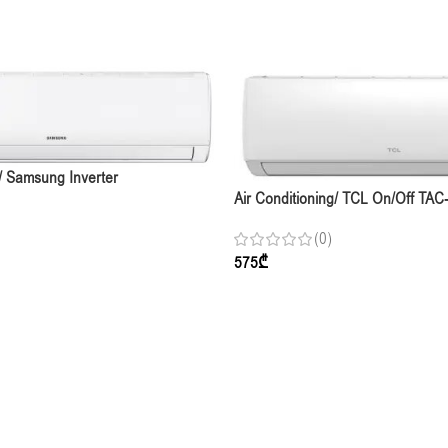
g/ Samsung Inverter
Air Conditioning/ TCL On/Off T
 Indoor, 70-80m2, Inverter
INDOOR (25-30m2) R410A ,White
(0)
575
₾