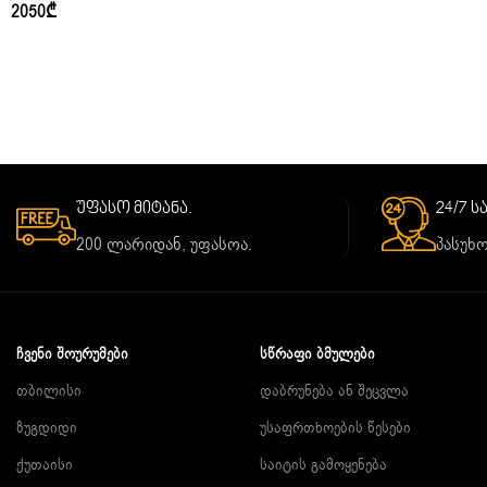
2050
₾
უფასო მიტანა.
24/7 
200 ლარიდან, უფასოა.
პასუხო
ᲩᲕᲔᲜᲘ ᲨᲝᲣᲠᲣᲛᲔᲑᲘ
ᲡᲬᲠᲐᲤᲘ ᲑᲛᲣᲚᲔᲑᲘ
თბილისი
დაბრუნება ან შეცვლა
ზუგდიდი
უსაფრთხოების წესები
ქუთაისი
საიტის გამოყენება