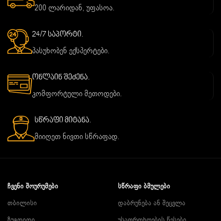
200 ლარიდან, უფასოა.
24/7 საპორტი.
პასუხობენ ექსპერტები.
ონლაინ შეძენა.
კომფორტული მეთოდები.
სწრაფი მიტანა.
მიიღეთ ნივთი სწრაფად.
ᲩᲕᲔᲜᲘ ᲨᲝᲣᲠᲣᲛᲔᲑᲘ
ᲡᲬᲠᲐᲤᲘ ᲑᲛᲣᲚᲔᲑᲘ
თბილისი
დაბრუნება ან შეცვლა
ზუგდიდი
უსაფრთხოების წესები