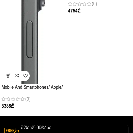
(0)
Cosmic Orange
4754
₾
Mobile And Smartphones/ Apple/
Apple IPhone 17 256GB Black
(0)
3386
₾
უფასო მიტანა.