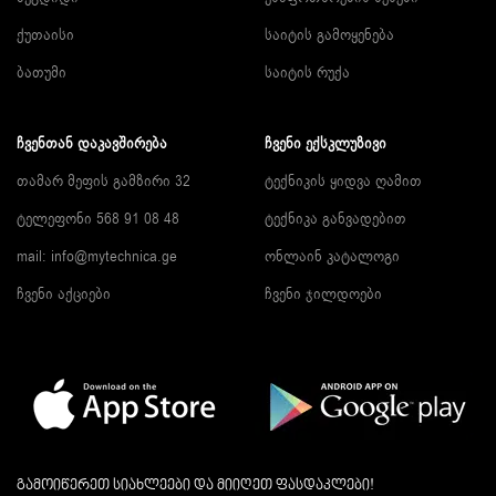
ქუთაისი
საიტის გამოყენება
ბათუმი
საიტის რუქა
ᲩᲕᲔᲜᲗᲐᲜ ᲓᲐᲙᲐᲕᲨᲘᲠᲔᲑᲐ
ᲩᲕᲔᲜᲘ ᲔᲥᲡᲙᲚᲣᲖᲘᲕᲘ
თამარ მეფის გამზირი 32
ტექნიკის ყიდვა ღამით
ტელეფონი 568 91 08 48
ტექნიკა განვადებით
mail: info@mytechnica.ge
ონლაინ კატალოგი
ჩვენი აქციები
ჩვენი ჯილდოები
გამოიწერეთ სიახლეები და მიიღეთ ფასდაკლები!