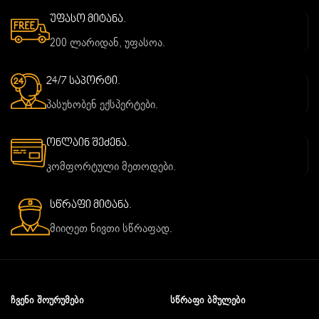
უფასო მიტანა.
200 ლარიდან, უფასოა.
24/7 საპორტი.
პასუხობენ ექსპერტები.
ონლაინ შეძენა.
კომფორტული მეთოდები.
სწრაფი მიტანა.
მიიღეთ ნივთი სწრაფად.
ᲩᲕᲔᲜᲘ ᲨᲝᲣᲠᲣᲛᲔᲑᲘ
ᲡᲬᲠᲐᲤᲘ ᲑᲛᲣᲚᲔᲑᲘ