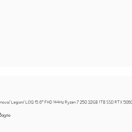
/ Legion/ LOQ 15.6″ FHD 144Hz Ryzen 7 250 32GB 1TB SSD RTX 5060
ზაცია
.