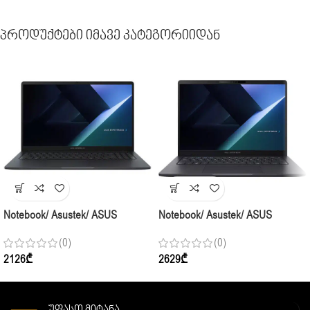
Პროდუქტები Იმავე Კატეგორიიდან
Notebook/ Asustek/ ASUS
Notebook/ Asustek/ ASUS
ExpertBook B1 15.6″ CORE 7
ExpertBook B3 14″ I7-13620H
(0)
(0)
150U 16GB 1TB SSD Integrated
32GB 1TB SSD Integrated
2126
₾
2629
₾
Graphics
Graphics Gentle Grey