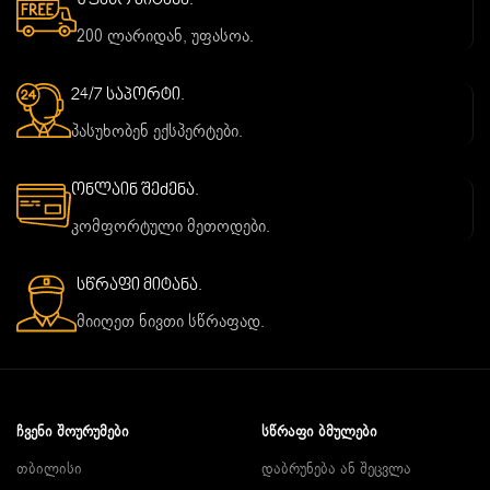
უფასო მიტანა.
200 ლარიდან, უფასოა.
24/7 საპორტი.
პასუხობენ ექსპერტები.
ონლაინ შეძენა.
კომფორტული მეთოდები.
სწრაფი მიტანა.
მიიღეთ ნივთი სწრაფად.
ᲩᲕᲔᲜᲘ ᲨᲝᲣᲠᲣᲛᲔᲑᲘ
ᲡᲬᲠᲐᲤᲘ ᲑᲛᲣᲚᲔᲑᲘ
თბილისი
დაბრუნება ან შეცვლა