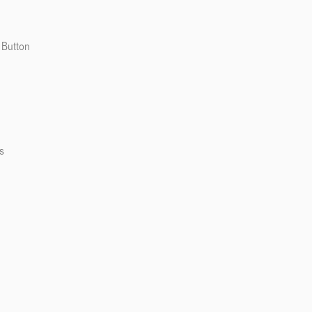
 Button
s