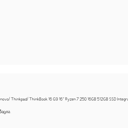
 Thinkpad/ ThinkBook 16 G9 16” Ryzen 7 250 16GB 512GB SSD Integrat
ზაცია
.