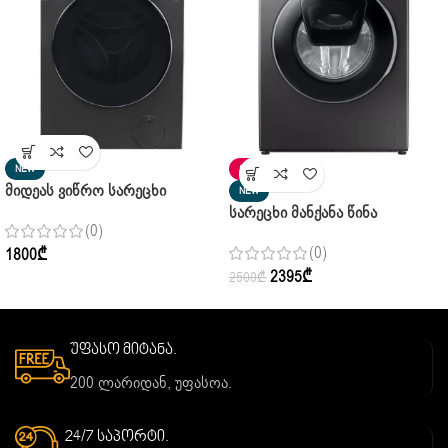
NEW
SALE
Მიდეას Ვიწრო Სარეცხი
NEW
Მანქანა Midea MF200 W90WB/T
Სარეცხი Მანქანა Წინა
(0)
Pure Black 9 Კგ
Ჩატვირთვით SAMSUNG
(0)
1800
₾
WD10T654CBX/LP 10.5 Კგ
2395
₾
2500
₾
უფასო მიტანა.
200 ლარიდან, უფასოა.
24/7 საპორტი.