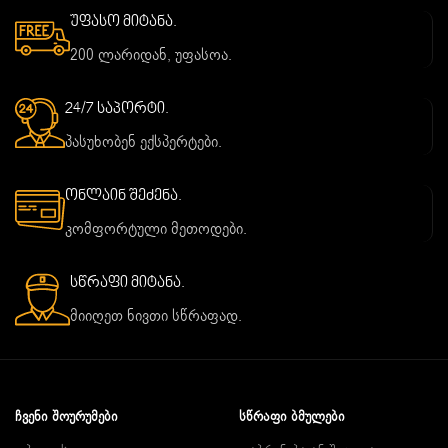
უფასო მიტანა.
200 ლარიდან, უფასოა.
24/7 საპორტი.
პასუხობენ ექსპერტები.
ონლაინ შეძენა.
კომფორტული მეთოდები.
სწრაფი მიტანა.
მიიღეთ ნივთი სწრაფად.
ᲩᲕᲔᲜᲘ ᲨᲝᲣᲠᲣᲛᲔᲑᲘ
ᲡᲬᲠᲐᲤᲘ ᲑᲛᲣᲚᲔᲑᲘ