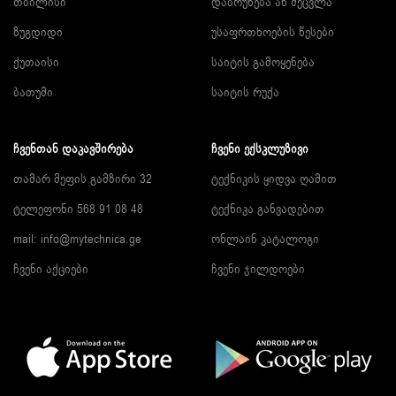
თბილისი
დაბრუნება ან შეცვლა
ზუგდიდი
უსაფრთხოების წესები
ქუთაისი
საიტის გამოყენება
ბათუმი
საიტის რუქა
ᲩᲕᲔᲜᲗᲐᲜ ᲓᲐᲙᲐᲕᲨᲘᲠᲔᲑᲐ
ᲩᲕᲔᲜᲘ ᲔᲥᲡᲙᲚᲣᲖᲘᲕᲘ
თამარ მეფის გამზირი 32
ტექნიკის ყიდვა ღამით
ტელეფონი 568 91 08 48
ტექნიკა განვადებით
mail: info@mytechnica.ge
ონლაინ კატალოგი
ჩვენი აქციები
ჩვენი ჯილდოები