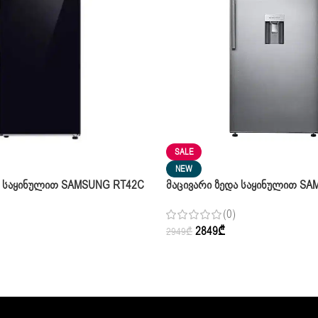
SALE
NEW
ა Საყინულით SAMSUNG RT42C
Მაცივარი Ზედა Საყინულით SA
K6530SL/WT
(0)
2849
₾
2949
₾