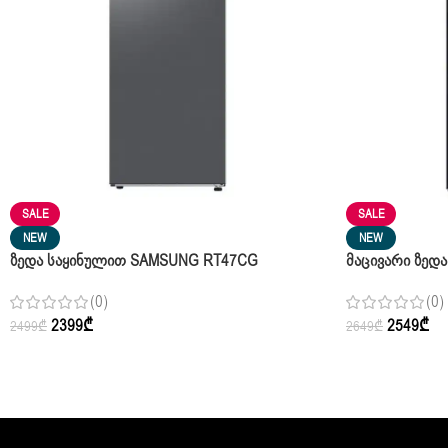
SALE
SALE
NEW
NEW
Ზედა Საყინულით SAMSUNG RT47CG
Მაცივარი Ზედ
6442S9WT
B662022WT
(0)
(0)
2399
₾
2549
₾
2499
₾
2649
₾