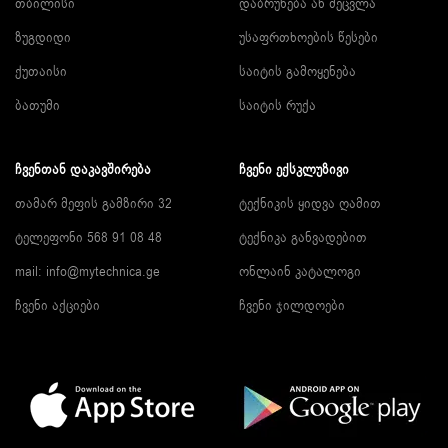
თბილისი
დაბრუნება ან შეცვლა
ზუგდიდი
უსაფრთხოების წესები
ქუთაისი
საიტის გამოყენება
ბათუმი
საიტის რუქა
ᲩᲕᲔᲜᲗᲐᲜ ᲓᲐᲙᲐᲕᲨᲘᲠᲔᲑᲐ
ᲩᲕᲔᲜᲘ ᲔᲥᲡᲙᲚᲣᲖᲘᲕᲘ
თამარ მეფის გამზირი 32
ტექნიკის ყიდვა ღამით
ტელეფონი 568 91 08 48
ტექნიკა განვადებით
mail: info@mytechnica.ge
ონლაინ კატალოგი
ჩვენი აქციები
ჩვენი ჯილდოები