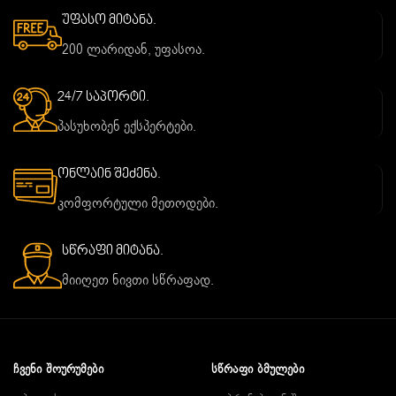
უფასო მიტანა.
200 ლარიდან, უფასოა.
24/7 საპორტი.
პასუხობენ ექსპერტები.
ონლაინ შეძენა.
კომფორტული მეთოდები.
სწრაფი მიტანა.
მიიღეთ ნივთი სწრაფად.
ᲩᲕᲔᲜᲘ ᲨᲝᲣᲠᲣᲛᲔᲑᲘ
ᲡᲬᲠᲐᲤᲘ ᲑᲛᲣᲚᲔᲑᲘ