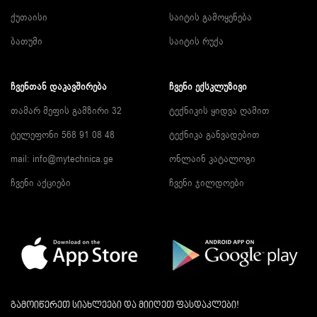
ქუთაისი
საიტის გამოყენება
ბათუმი
საიტის რუქა
ᲩᲕᲔᲜᲗᲐᲜ ᲓᲐᲙᲐᲕᲨᲘᲠᲔᲑᲐ
ᲩᲕᲔᲜᲘ ᲔᲥᲡᲙᲚᲣᲖᲘᲕᲘ
თამარ მეფის გამზირი 32
ტექნიკის ყიდვა ღამით
ტელეფონი 568 91 08 48
ტექნიკა განვადებით
mail: info@mytechnica.ge
ონლაინ კატალოგი
ჩვენი აქციები
ჩვენი ჯილდოები
გამოიწერეთ სიახლეები და მიიღეთ ფასდაკლები!