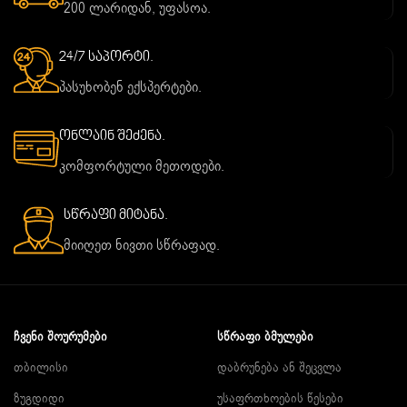
200 ლარიდან, უფასოა.
24/7 საპორტი.
პასუხობენ ექსპერტები.
ონლაინ შეძენა.
კომფორტული მეთოდები.
სწრაფი მიტანა.
მიიღეთ ნივთი სწრაფად.
ᲩᲕᲔᲜᲘ ᲨᲝᲣᲠᲣᲛᲔᲑᲘ
ᲡᲬᲠᲐᲤᲘ ᲑᲛᲣᲚᲔᲑᲘ
თბილისი
დაბრუნება ან შეცვლა
ზუგდიდი
უსაფრთხოების წესები