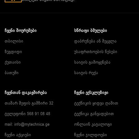
ᲩᲕᲔᲜᲘ ᲨᲝᲣᲠᲣᲛᲔᲑᲘ
ᲡᲬᲠᲐᲤᲘ ᲑᲛᲣᲚᲔᲑᲘ
თბილისი
დაბრუნება ან შეცვლა
ზუგდიდი
უსაფრთხოების წესები
ქუთაისი
საიტის გამოყენება
ბათუმი
საიტის რუქა
ᲩᲕᲔᲜᲗᲐᲜ ᲓᲐᲙᲐᲕᲨᲘᲠᲔᲑᲐ
ᲩᲕᲔᲜᲘ ᲔᲥᲡᲙᲚᲣᲖᲘᲕᲘ
თამარ მეფის გამზირი 32
ტექნიკის ყიდვა ღამით
ტელეფონი 568 91 08 48
ტექნიკა განვადებით
mail: info@mytechnica.ge
ონლაინ კატალოგი
ჩვენი აქციები
ჩვენი ჯილდოები