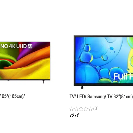
V 65″(165cm)/
TV/ LED/ Samsung/ TV 32″(81cm)
AMCN NANO 4K UHD AI NU85
UE32F6000FUXRU (2025) Smart
(0)
1920×1080 HDMIx2 USBx1 RJ-45 
727
₾
T/2/C/S/S2 100×100