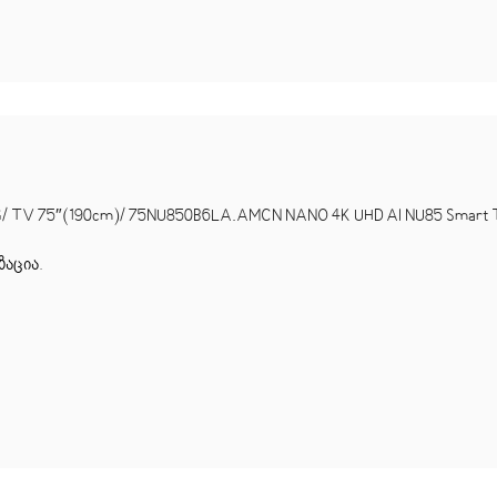
 TV 75″(190cm)/ 75NU850B6LA.AMCN NANO 4K UHD AI NU85 Smart 
ზაცია
.