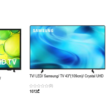
TV/ LED/ Samsung/ TV 43″(109cm)/ Crystal UHD
/
UE43U7000HUXPY 60Hz
 FHD
(0)
WiFi CI+ DVB-
1072
₾