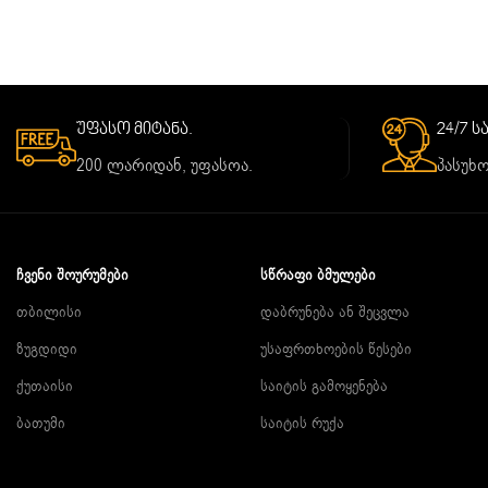
უფასო მიტანა.
24/7 
200 ლარიდან, უფასოა.
პასუხო
ᲩᲕᲔᲜᲘ ᲨᲝᲣᲠᲣᲛᲔᲑᲘ
ᲡᲬᲠᲐᲤᲘ ᲑᲛᲣᲚᲔᲑᲘ
თბილისი
დაბრუნება ან შეცვლა
ზუგდიდი
უსაფრთხოების წესები
ქუთაისი
საიტის გამოყენება
ბათუმი
საიტის რუქა