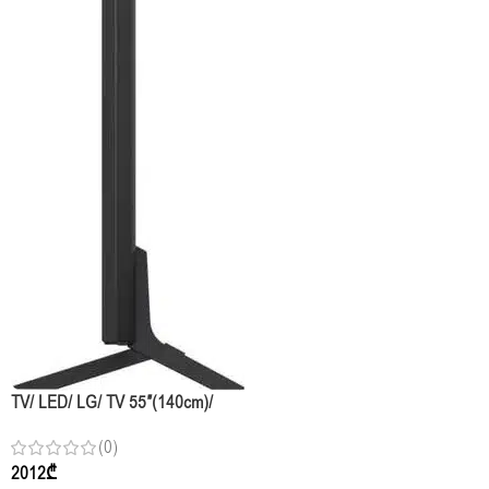
TV/ LED/ LG/ TV 55″(140cm)/
55QNED82A6B.AMCN
(0)
2012
₾