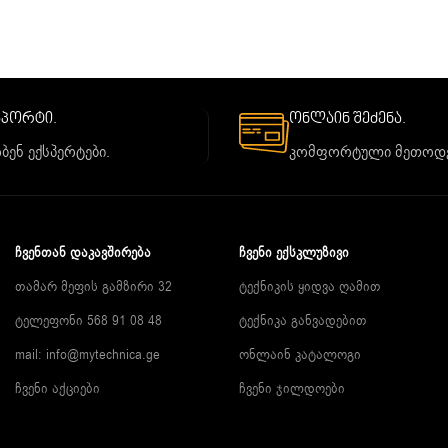
საპორტი.
ონლაინ შეძენა.
ბენ ექსპერტები.
კომფორტული მეთოდე
ᲩᲕᲔᲜᲗᲐᲜ ᲓᲐᲙᲐᲕᲨᲘᲠᲔᲑᲐ
ᲩᲕᲔᲜᲘ ᲔᲥᲡᲙᲚᲣᲖᲘᲕᲘ
თამარ მეფის გამზირი 32
ტექნიკის ყიდვა ღამით
ტელეფონი 568 91 08 48
ტექნიკა განვადებით
mail: info@mytechnica.ge
ონლაინ კატალოგი
ჩვენი აქციები
ჩვენი ჯილდოები