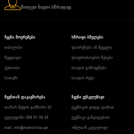
მიიღეთ ნივთი სწრაფად.
ᲩᲕᲔᲜᲘ ᲨᲝᲣᲠᲣᲛᲔᲑᲘ
ᲡᲬᲠᲐᲤᲘ ᲑᲛᲣᲚᲔᲑᲘ
თბილისი
დაბრუნება ან შეცვლა
ზუგდიდი
უსაფრთხოების წესები
ქუთაისი
საიტის გამოყენება
ბათუმი
საიტის რუქა
ᲩᲕᲔᲜᲗᲐᲜ ᲓᲐᲙᲐᲕᲨᲘᲠᲔᲑᲐ
ᲩᲕᲔᲜᲘ ᲔᲥᲡᲙᲚᲣᲖᲘᲕᲘ
თამარ მეფის გამზირი 32
ტექნიკის ყიდვა ღამით
ტელეფონი 568 91 08 48
ტექნიკა განვადებით
mail: info@mytechnica.ge
ონლაინ კატალოგი