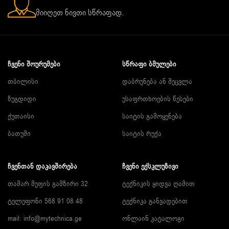
მიიღეთ ნივთი სწრაფად.
ᲩᲕᲔᲜᲘ ᲨᲝᲣᲠᲣᲛᲔᲑᲘ
ᲡᲬᲠᲐᲤᲘ ᲑᲛᲣᲚᲔᲑᲘ
თბილისი
დაბრუნება ან შეცვლა
ზუგდიდი
უსაფრთხოების წესები
ქუთაისი
საიტის გამოყენება
ბათუმი
საიტის რუქა
ᲩᲕᲔᲜᲗᲐᲜ ᲓᲐᲙᲐᲕᲨᲘᲠᲔᲑᲐ
ᲩᲕᲔᲜᲘ ᲔᲥᲡᲙᲚᲣᲖᲘᲕᲘ
თამარ მეფის გამზირი 32
ტექნიკის ყიდვა ღამით
ტელეფონი 568 91 08 48
ტექნიკა განვადებით
mail: info@mytechnica.ge
ონლაინ კატალოგი