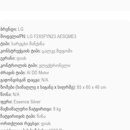
ბრენდი:
LG
მოდელი/PN:
LG F2X5FYN23.AESQME3
ტიპი:
სარეცხი მანქანა
კონსტრუქციის ტიპი:
ცალკე მდგომი
ეკრანი:
დიახ
კონტროლის ტიპი:
ელექტრონული
ძრავის ტიპი:
AI DD Motor
გაჟონვისგან დაცვა:
N/A
ზომები (სიმაღლე x სიგანე x სიღრმე):
85 x 60 x 46 cm
წონა:
N/A
ფერი:
Essence Silver
მაქსიმალური ჩატვირთვა:
9 kg
ჩატვირთვის ტიპი:
წინა
ორთქლით რეცხვა:
დიახ