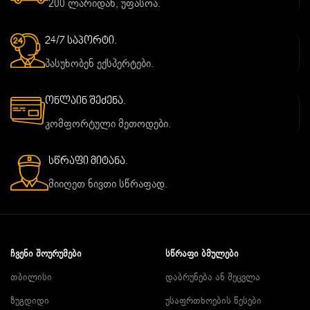
200 ლარიდან, უფასოა.
24/7 საპორტი.
პასუხობენ ექსპერტები.
ონლაინ შეძენა.
კომფორტული მეთოდები.
სწრაფი მიტანა.
მიიღეთ ნივთი სწრაფად.
ᲩᲕᲔᲜᲘ ᲨᲝᲣᲠᲣᲛᲔᲑᲘ
ᲡᲬᲠᲐᲤᲘ ᲑᲛᲣᲚᲔᲑᲘ
თბილისი
დაბრუნება ან შეცვლა
ზუგდიდი
უსაფრთხოების წესები