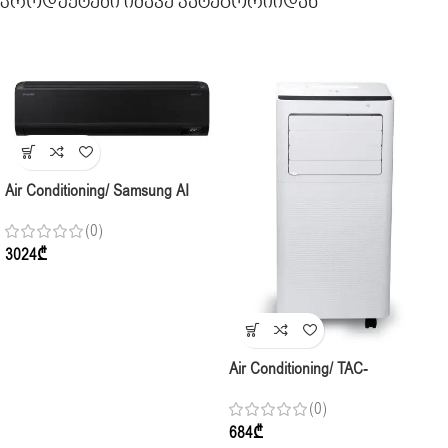
Პროდუქტები Იმავე Კატეგორიიდან
Air Conditioning/ Samsung AI
WindFree AR18CXFCABT Indoor,
(0)
(50-60m2) Inverter, Black
3024
₾
Air Conditioning/ TAC-
09CHPA/RPV (25-30m2) R410A,
(0)
Portable, Cooling And Heating, +
684
₾
Complect