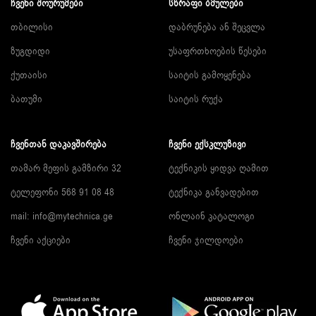
ᲩᲕᲔᲜᲘ ᲨᲝᲣᲠᲣᲛᲔᲑᲘ
ᲡᲬᲠᲐᲤᲘ ᲑᲛᲣᲚᲔᲑᲘ
თბილისი
დაბრუნება ან შეცვლა
ზუგდიდი
უსაფრთხოების წესები
ქუთაისი
საიტის გამოყენება
ბათუმი
საიტის რუქა
ᲩᲕᲔᲜᲗᲐᲜ ᲓᲐᲙᲐᲕᲨᲘᲠᲔᲑᲐ
ᲩᲕᲔᲜᲘ ᲔᲥᲡᲙᲚᲣᲖᲘᲕᲘ
თამარ მეფის გამზირი 32
ტექნიკის ყიდვა ღამით
ტელეფონი 568 91 08 48
ტექნიკა განვადებით
mail: info@mytechnica.ge
ონლაინ კატალოგი
ჩვენი აქციები
ჩვენი ჯილდოები