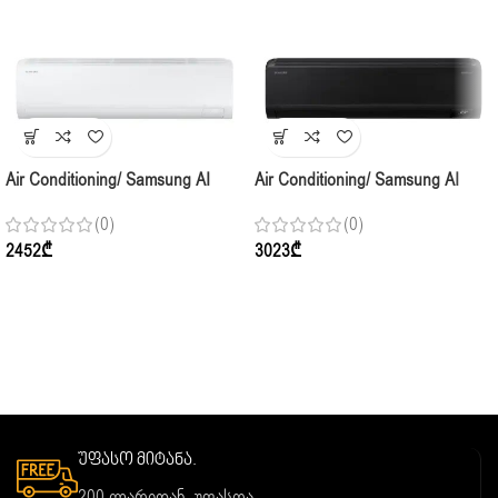
Air Conditioning/ Samsung AI
Air Conditioning/ Samsung AI
Inverter AR50F18C1DHNER
WindFree AR18CXFCABT Indoor,
(0)
(0)
Indoor,(50-60m2) White
(50-60m2) Inverter, Black
2452
₾
3023
₾
უფასო მიტანა.
200 ლარიდან, უფასოა.