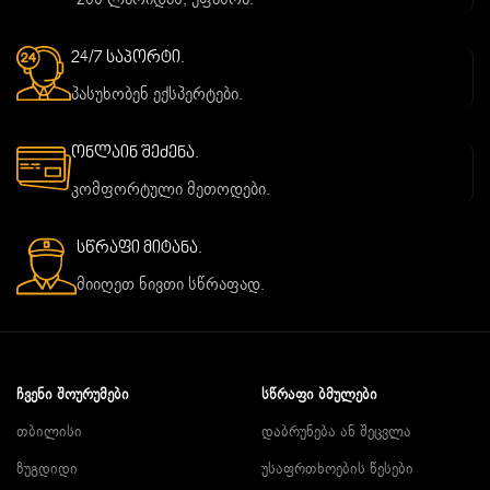
24/7 საპორტი.
პასუხობენ ექსპერტები.
ონლაინ შეძენა.
კომფორტული მეთოდები.
სწრაფი მიტანა.
მიიღეთ ნივთი სწრაფად.
ᲩᲕᲔᲜᲘ ᲨᲝᲣᲠᲣᲛᲔᲑᲘ
ᲡᲬᲠᲐᲤᲘ ᲑᲛᲣᲚᲔᲑᲘ
თბილისი
დაბრუნება ან შეცვლა
ზუგდიდი
უსაფრთხოების წესები