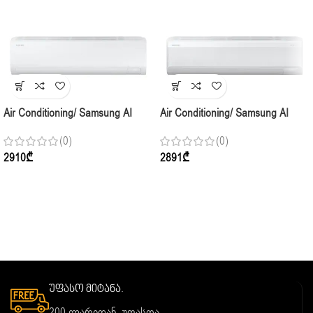
Air Conditioning/ Samsung AI
Air Conditioning/ Samsung AI
Inverter AR50F24C1DHNER
WindFree AR60F18C1DWNER
(0)
(0)
Indoor,(70-80m2) White
Indoor,(50-60m2) Inverter, White
2910
₾
2891
₾
უფასო მიტანა.
200 ლარიდან, უფასოა.