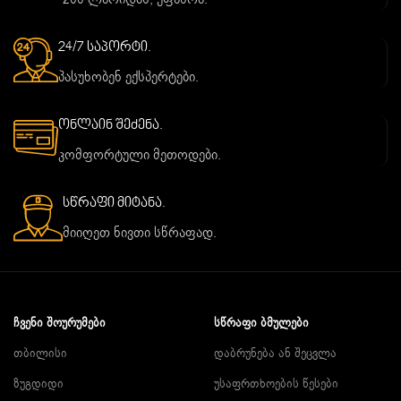
24/7 საპორტი.
პასუხობენ ექსპერტები.
ონლაინ შეძენა.
კომფორტული მეთოდები.
სწრაფი მიტანა.
მიიღეთ ნივთი სწრაფად.
ᲩᲕᲔᲜᲘ ᲨᲝᲣᲠᲣᲛᲔᲑᲘ
ᲡᲬᲠᲐᲤᲘ ᲑᲛᲣᲚᲔᲑᲘ
თბილისი
დაბრუნება ან შეცვლა
ზუგდიდი
უსაფრთხოების წესები