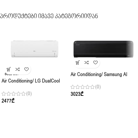
Პროდუქტები Იმავე Კატეგორიიდან
Air Conditioning/ Samsung AI
SOLD OUT
Air Conditioning/ LG DualCool
WindFree AR18CXFCABT Indoor,
(0)
Standard I24CEH.NGGF Inverter,
(50-60m2) Inverter, Black
(0)
3023
₾
70-80კვ2, Indoor + Complect
2477
₾