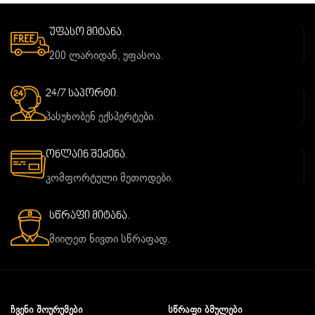
უფასო მიტანა.
200 ლარიდან, უფასოა.
24/7 საპორტი.
პასუხობენ ექსპერტები.
ონლაინ შეძენა.
კომფორტული მეთოდები.
სწრაფი მიტანა.
მიიღეთ ნივთი სწრაფად.
ᲩᲕᲔᲜᲘ ᲨᲝᲣᲠᲣᲛᲔᲑᲘ
ᲡᲬᲠᲐᲤᲘ ᲑᲛᲣᲚᲔᲑᲘ