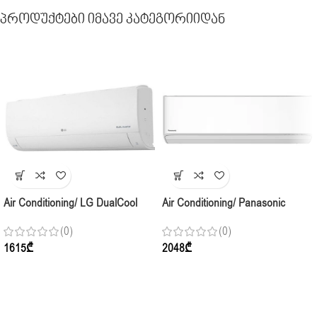
Პროდუქტები Იმავე Კატეგორიიდან
Air Conditioning/ LG DualCool
Air Conditioning/ Panasonic
Standard I12CEH.NGGF Inverter,
Compact Premium CS-
(0)
(0)
35-40კვ2, Indoor + Complect
TZ25CKEW INDOOR ( 250-30m2
1615
₾
2048
₾
) R32, White