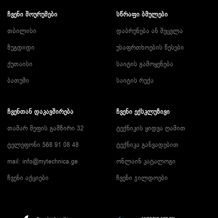
ᲩᲕᲔᲜᲘ ᲨᲝᲣᲠᲣᲛᲔᲑᲘ
ᲡᲬᲠᲐᲤᲘ ᲑᲛᲣᲚᲔᲑᲘ
თბილისი
დაბრუნება ან შეცვლა
ზუგდიდი
უსაფრთხოების წესები
ქუთაისი
საიტის გამოყენება
ბათუმი
საიტის რუქა
ᲩᲕᲔᲜᲗᲐᲜ ᲓᲐᲙᲐᲕᲨᲘᲠᲔᲑᲐ
ᲩᲕᲔᲜᲘ ᲔᲥᲡᲙᲚᲣᲖᲘᲕᲘ
თამარ მეფის გამზირი 32
ტექნიკის ყიდვა ღამით
ტელეფონი 568 91 08 48
ტექნიკა განვადებით
mail: info@mytechnica.ge
ონლაინ კატალოგი
ჩვენი აქციები
ჩვენი ჯილდოები