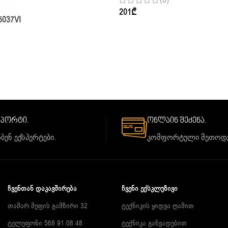
(0)
201
₾
5037VI
საპორტი.
ონლაინ შეძენა.
ბენ ექსპერტები.
კომფორტული მეთოდე
ᲩᲕᲔᲜᲗᲐᲜ ᲓᲐᲙᲐᲕᲨᲘᲠᲔᲑᲐ
ᲩᲕᲔᲜᲘ ᲔᲥᲡᲙᲚᲣᲖᲘᲕᲘ
თამარ მეფის გამზირი 32
ტექნიკის ყიდვა ღამით
ტელეფონი 568 91 08 48
ტექნიკა განვადებით