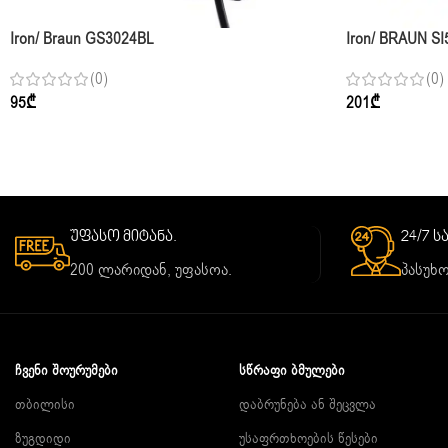
Iron/ Braun GS3024BL
Iron/ BRAUN SI
(0)
(0)
95
₾
201
₾
უფასო მიტანა.
24/7 
200 ლარიდან, უფასოა.
პასუხო
ᲩᲕᲔᲜᲘ ᲨᲝᲣᲠᲣᲛᲔᲑᲘ
ᲡᲬᲠᲐᲤᲘ ᲑᲛᲣᲚᲔᲑᲘ
თბილისი
დაბრუნება ან შეცვლა
ზუგდიდი
უსაფრთხოების წესები