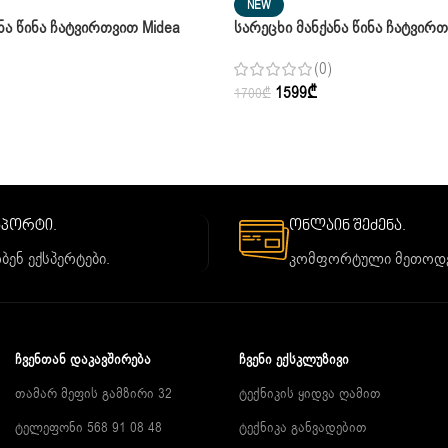
NEW
ნა Წინა Ჩატვირთვით Midea
Სარეცხი Მანქანა Წინა Ჩატვირთ
hite 9 Კგ
MF200W90WB/W White 9 Კგ
(0)
1599
₾
1700
₾
საპორტი.
ონლაინ შეძენა.
ბენ ექსპერტები.
კომფორტული მეთოდე
ᲩᲕᲔᲜᲗᲐᲜ ᲓᲐᲙᲐᲕᲨᲘᲠᲔᲑᲐ
ᲩᲕᲔᲜᲘ ᲔᲥᲡᲙᲚᲣᲖᲘᲕᲘ
თამარ მეფის გამზირი 32
ტექნიკის ყიდვა ღამით
ტელეფონი 568 91 08 48
ტექნიკა განვადებით