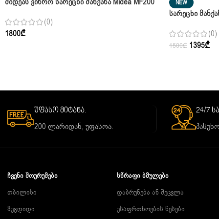
Მიდეას Ვიწრო Სარეცხი Მანქანა Midea MF200
NEW
W90WB/T Pure Black 9 Კგ
Სარეცხი Მანქა
(0)
MF100W90B/W W
1800
₾
(0)
1395
₾
1500
₾
უფასო მიტანა.
24/7 
200 ლარიდან, უფასოა.
პასუხო
ᲩᲕᲔᲜᲘ ᲨᲝᲣᲠᲣᲛᲔᲑᲘ
ᲡᲬᲠᲐᲤᲘ ᲑᲛᲣᲚᲔᲑᲘ
თბილისი
დაბრუნება ან შეცვლა
ზუგდიდი
უსაფრთხოების წესები