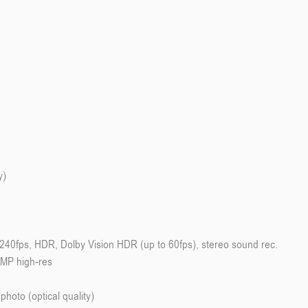
y)
fps, HDR, Dolby Vision HDR (up to 60fps), stereo sound rec.
8MP high-res
oto (optical quality)