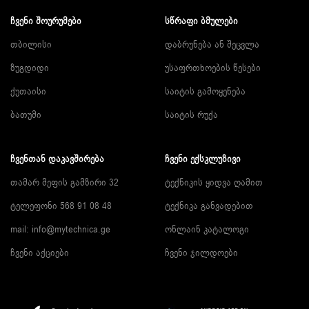
ᲩᲕᲔᲜᲘ ᲨᲝᲣᲠᲣᲛᲔᲑᲘ
ᲡᲬᲠᲐᲤᲘ ᲑᲛᲣᲚᲔᲑᲘ
თბილისი
დაბრუნება ან შეცვლა
ზუგდიდი
უსაფრთხოების წესები
ქუთაისი
საიტის გამოყენება
ბათუმი
საიტის რუქა
ᲩᲕᲔᲜᲗᲐᲜ ᲓᲐᲙᲐᲕᲨᲘᲠᲔᲑᲐ
ᲩᲕᲔᲜᲘ ᲔᲥᲡᲙᲚᲣᲖᲘᲕᲘ
თამარ მეფის გამზირი 32
ტექნიკის ყიდვა ღამით
ტელეფონი 568 91 08 48
ტექნიკა განვადებით
mail: info@mytechnica.ge
ონლაინ კატალოგი
ჩვენი აქციები
ჩვენი ჯილდოები