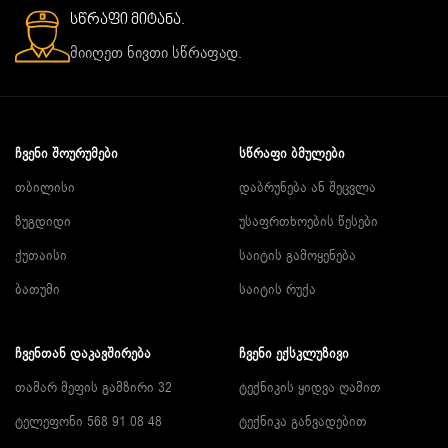
სწრაფი მიტანა.
მიიღეთ ნივთი სწრაფად.
ᲩᲕᲔᲜᲘ ᲨᲝᲣᲠᲣᲛᲔᲑᲘ
ᲡᲬᲠᲐᲤᲘ ᲑᲛᲣᲚᲔᲑᲘ
თბილისი
დაბრუნება ან შეცვლა
ზუგდიდი
უსაფრთხოების წესები
ქუთაისი
საიტის გამოყენება
ბათუმი
საიტის რუქა
ᲩᲕᲔᲜᲗᲐᲜ ᲓᲐᲙᲐᲕᲨᲘᲠᲔᲑᲐ
ᲩᲕᲔᲜᲘ ᲔᲥᲡᲙᲚᲣᲖᲘᲕᲘ
თამარ მეფის გამზირი 32
ტექნიკის ყიდვა ღამით
ტელეფონი 568 91 08 48
ტექნიკა განვადებით