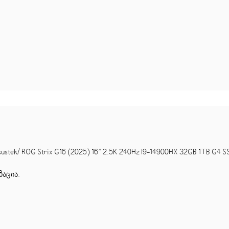
k/ ROG Strix G16 (2025) 16” 2.5K 240Hz I9-14900HX 32GB 1TB G4 SS
ზაცია
.