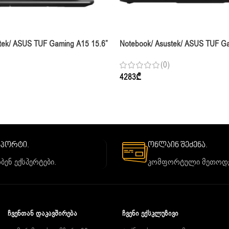
tek/ ASUS TUF Gaming A15 15.6”
Notebook/ Asustek/ ASUS TUF G
en 7 170 16GB 512GB SSD RTX
FHD+ 165Hz I7-14650HX 16GB 1
(0)
lack
Jaeger Gray
4283
₾
საპორტი.
ონლაინ შეძენა.
ბენ ექსპერტები.
კომფორტული მეთოდე
ᲩᲕᲔᲜᲗᲐᲜ ᲓᲐᲙᲐᲕᲨᲘᲠᲔᲑᲐ
ᲩᲕᲔᲜᲘ ᲔᲥᲡᲙᲚᲣᲖᲘᲕᲘ