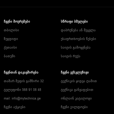
ᲩᲕᲔᲜᲘ ᲨᲝᲣᲠᲣᲛᲔᲑᲘ
ᲡᲬᲠᲐᲤᲘ ᲑᲛᲣᲚᲔᲑᲘ
თბილისი
დაბრუნება ან შეცვლა
ზუგდიდი
უსაფრთხოების წესები
ქუთაისი
საიტის გამოყენება
ბათუმი
საიტის რუქა
ᲩᲕᲔᲜᲗᲐᲜ ᲓᲐᲙᲐᲕᲨᲘᲠᲔᲑᲐ
ᲩᲕᲔᲜᲘ ᲔᲥᲡᲙᲚᲣᲖᲘᲕᲘ
თამარ მეფის გამზირი 32
ტექნიკის ყიდვა ღამით
ტელეფონი 568 91 08 48
ტექნიკა განვადებით
mail: info@mytechnica.ge
ონლაინ კატალოგი
ჩვენი აქციები
ჩვენი ჯილდოები