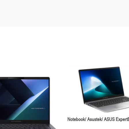
Notebook/ Asustek/ ASUS Expert
I5-13420H 16GB 512GB SSD Int