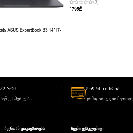
(0)
Graphics
1795
₾
tek/ ASUS ExpertBook B3 14″ I7-
B SSD Integrated Graphics
საპორტი.
ონლაინ შეძენა.
ბენ ექსპერტები.
კომფორტული მეთოდე
ᲩᲕᲔᲜᲗᲐᲜ ᲓᲐᲙᲐᲕᲨᲘᲠᲔᲑᲐ
ᲩᲕᲔᲜᲘ ᲔᲥᲡᲙᲚᲣᲖᲘᲕᲘ