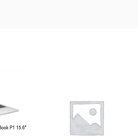
Book P1 15.6″
el® UHD