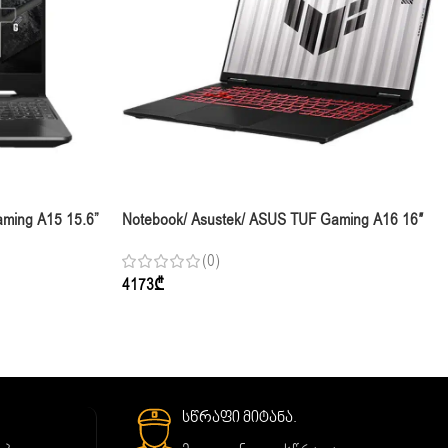
ming A15 15.6”
Notebook/ Asustek/ ASUS TUF Gaming A16 16″
512GB SSD RTX
WUXGA 165Hz Ryzen 7 260 32GB 1TB SSD RTX
(0)
5060 8GB DOS Gray
4173
₾
სწრაფი მიტანა.