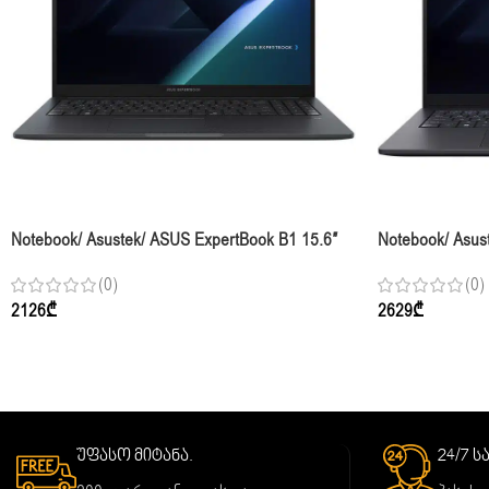
Notebook/ Asustek/ ASUS ExpertBook B1 15.6″
Notebook/ Asus
CORE 7 150U 16GB 1TB SSD Integrated
13620H 32GB 1T
(0)
(0)
Graphics
Gentle Grey
2126
₾
2629
₾
უფასო მიტანა.
24/7 