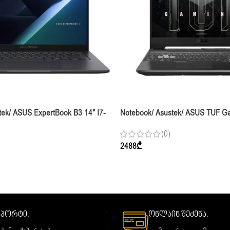
tek/ ASUS ExpertBook B3 14″ I7-
Notebook/ Asustek/ ASUS TUF Ga
B SSD Integrated Graphics
FHD 144Hz Ryzen 7 170 16GB 
(0)
3050 Graphite Black
2488
₾
საპორტი.
ონლაინ შეძენა.