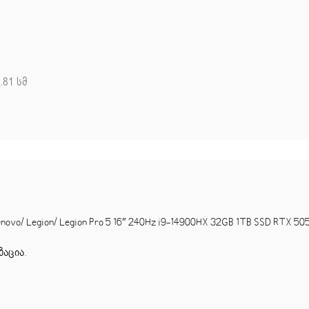
.81 სმ
/ Legion/ Legion Pro 5 16″ 240Hz i9-14900HX 32GB 1TB SSD RTX 5050
ზაცია
.