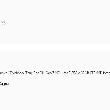
3 სმ
 Thinkpad/ ThinkPad E14 Gen 7 14″ Ultra 7 258V 32GB 1TB SSD Integ
ზაცია
.