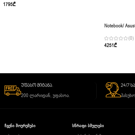
1795
₾
Notebook/ Asus
FHD+ 144Hz I7
(0)
Jaeger Gray
4251
₾
უფასო მიტანა.
24/7 
200 ლარიდან, უფასოა.
პასუხო
ᲩᲕᲔᲜᲘ ᲨᲝᲣᲠᲣᲛᲔᲑᲘ
ᲡᲬᲠᲐᲤᲘ ᲑᲛᲣᲚᲔᲑᲘ