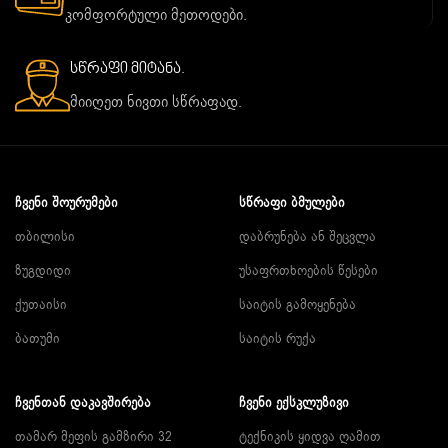
კომფორტული მეთოდები.
სწრაფი მიტანა.
მიიღეთ ნივთი სწრაფად.
ᲩᲕᲔᲜᲘ ᲨᲝᲣᲠᲣᲛᲔᲑᲘ
ᲡᲬᲠᲐᲤᲘ ᲑᲛᲣᲚᲔᲑᲘ
თბილისი
დაბრუნება ან შეცვლა
ზუგდიდი
უსაფრთხოების წესები
ქუთაისი
საიტის გამოყენება
ბათუმი
საიტის რუქა
ᲩᲕᲔᲜᲗᲐᲜ ᲓᲐᲙᲐᲕᲨᲘᲠᲔᲑᲐ
ᲩᲕᲔᲜᲘ ᲔᲥᲡᲙᲚᲣᲖᲘᲕᲘ
თამარ მეფის გამზირი 32
ტექნიკის ყიდვა ღამით